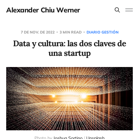
Alexander Chiu Werner
7 DE NOV. DE 2022
3 MIN READ
DIARIO GESTIÓN
Data y cultura: las dos claves de
una startup
Photo by
Joshua Sortino
/
Unsplash