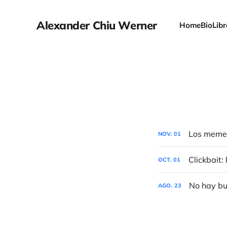
Alexander Chiu Werner
Home
Bio
Lib
Los memes:
NOV.
01
Clickbait:
OCT.
01
No hay bu
AGO.
23